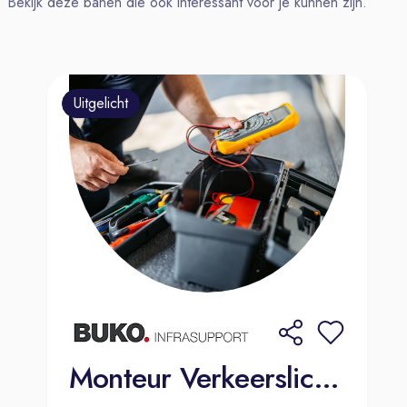
Bekijk deze banen die ook interessant voor je kunnen zijn.
bibliotheek en draagt bij aan de
verdere digitalisering van onze
werkwijze. Daarnaast werk je
intensief samen met collega's van
Uitgelicht
andere Feadship-vestigingen, om
kennis uit te wisselen en processen
verder te verbeteren.
Jouw werkzaamheden bestaan onder
andere uit:
Het uitwerken van interieurontwerpen
naar detail- en productietekeningen;
Het beheren, onderhouden en
verder ontwikkelen van de CAD-
bibliotheek;
Het bewaken van de technische
Monteur Verkeerslichten
kwaliteit, maakbaarheid en efficiëntie