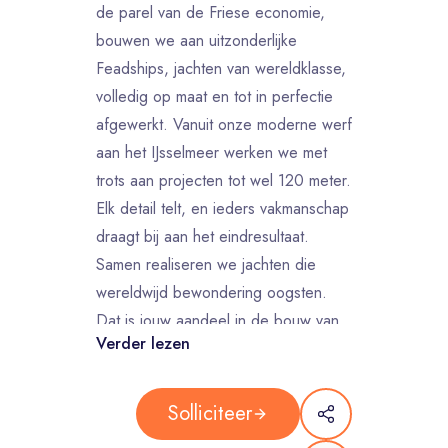
de parel van de Friese economie,
bouwen we aan uitzonderlijke
Feadships, jachten van wereldklasse,
volledig op maat en tot in perfectie
afgewerkt. Vanuit onze moderne werf
aan het IJsselmeer werken we met
trots aan projecten tot wel 120 meter.
Elk detail telt, en ieders vakmanschap
draagt bij aan het eindresultaat.
Samen realiseren we jachten die
wereldwijd bewondering oogsten.
Dat is jouw aandeel in de bouw van
Verder lezen
een Feadship.
Dit ga je doen als Engineer
Interieur
Solliciteer