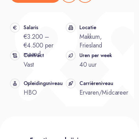
Salaris
Locatie
€3.200 –
Makkum,
€4.500 per
Friesland
maand
Contract
Uren per week
Vast
40 uur
Opleidingsniveau
Carrièreniveau
HBO
Ervaren/Midcareer