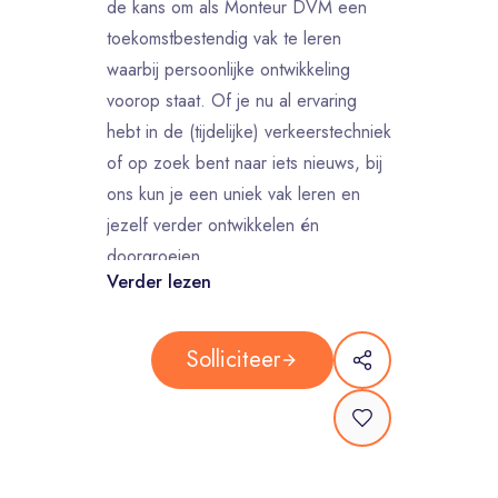
de kans om als Monteur DVM een
toekomstbestendig vak te leren
waarbij persoonlijke ontwikkeling
voorop staat. Of je nu al ervaring
hebt in de (tijdelijke) verkeerstechniek
of op zoek bent naar iets nieuws, bij
ons kun je een uniek vak leren en
jezelf verder ontwikkelen én
doorgroeien.
Verder lezen
Als Monteur DVM installaties word je
ingezet bij projecten waar volledige
kruispunten worden afgezet en
Solliciteer
omgeleid. Daarom werk je samen met
collega's uit verschillende teams. Je
bent mede verantwoordelijk voor de
uitvoering van al onze landelijke