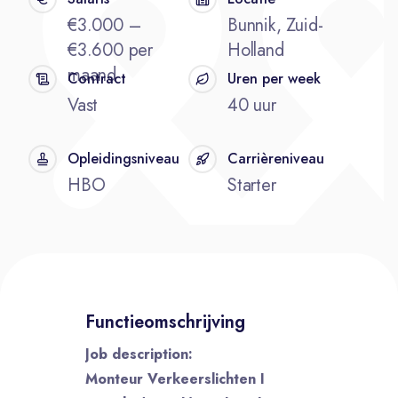
€3.000 –
Bunnik, Zuid-
€3.600 per
Holland
maand
Contract
Uren per week
Vast
40 uur
Opleidingsniveau
Carrièreniveau
HBO
Starter
Functieomschrijving
Job description:
Monteur Verkeerslichten I