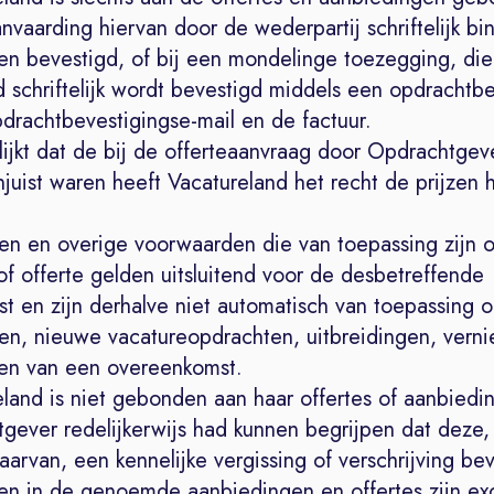
nvaarding hiervan door de wederpartij schriftelijk b
n bevestigd, of bij een mondelinge toezegging, die
 schriftelijk wordt bevestigd middels een opdrachtbe
drachtbevestigingse-mail en de factuur.
lijkt dat de bij de offerteaanvraag door Opdrachtgeve
uist waren heeft Vacatureland het recht de prijzen 
zen en overige voorwaarden die van toepassing zijn 
f offerte gelden uitsluitend voor de desbetreffende
t en zijn derhalve niet automatisch van toepassing 
gen, nieuwe vacatureopdrachten, uitbreidingen, vern
gen van een overeenkomst.
eland is niet gebonden aan haar offertes of aanbiedi
gever redelijkerwijs had kunnen begrijpen dat deze,
arvan, een kennelijke vergissing of verschrijving bev
zen in de genoemde aanbiedingen en offertes zijn exc