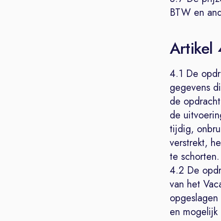
BTW en ande
Artikel
4.1 De opdra
gegevens di
de opdrachtg
de uitvoeri
tijdig, onbr
verstrekt, h
te schorten.
4.2 De opdr
van het Vaca
opgeslagen 
en mogelijk