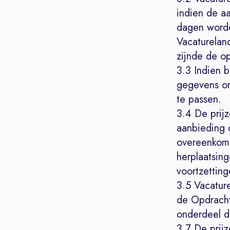
indien de aa
dagen worde
Vacatureland
zijnde de op
3.3 Indien b
gegevens onj
te passen.
3.4 De prij
aanbieding o
overeenkoms
herplaatsin
voortzettin
3.5 Vacatur
de Opdracht
onderdeel da
3.7 De prij