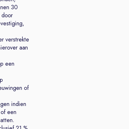
innen 30
 door
vestiging,
r verstrekte
hierover aan
op een
op
ieuwingen of
ngen indien
 of een
atten.
lusief 21 %