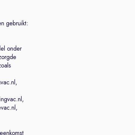
n gebruikt:
el onder
zorgde
zoals
vac.nl,
ingvac.nl,
evac.nl,
ereenkomst