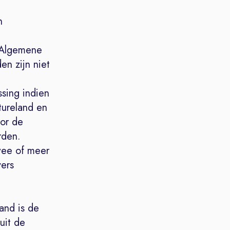
n
p
. Algemene
n zijn niet
sing indien
atureland en
or de
rden.
wee of meer
ers
n
and is de
uit de