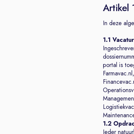
Artikel 
In deze alg
1.1 Vacatu
Ingeschreve
dossiernumm
portal is to
Farmavac.nl,
Financevac.
Operationsva
Managementv
Logistiekvac.
Maintenance
1.2 Opdrac
Ieder natuu