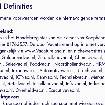
1 Definities
emene voorwaarden worden de hiernavolgende terme
reland:
n in het Handelsregister van de Kamer van Koophand
er 81763557. De door Vacatureland op internet ver
egankelijk via www.Vacatureland.nl en nichewebsites 
 Gelderlandvac.nl, Zuidhollandvac.nl, Chemievac.nl,
nl, Salesvac.nl, Foodvac.nl, Noordhollandvac.nl, HRM
c.nl, Inkoopvac.nl, Automotivevac.nl, Utrechtvac.nl,
ac.nl, ICTvac.nl, Kamvac.nl, Techniekvac.nl, Market
nl, Retailvac.nl, Installatievac.nl, Infravac.nl, Industri
vac.nl, Overheidvac.nl, Executivevac.nl.
htgever:
rlijk persoon of ieder rechtspersoon met wie een ov