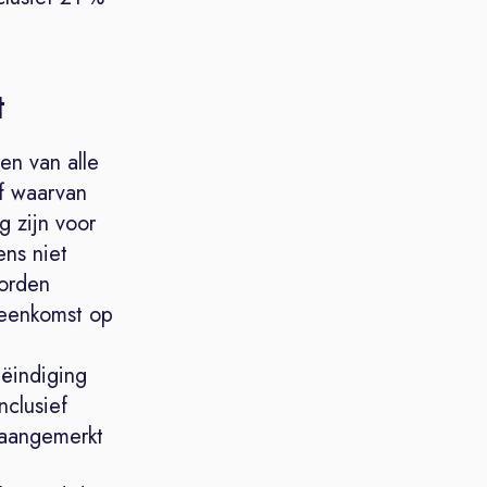
t
en van alle
f waarvan
g zijn voor
ns niet
worden
ereenkomst op
eëindiging
nclusief
 aangemerkt