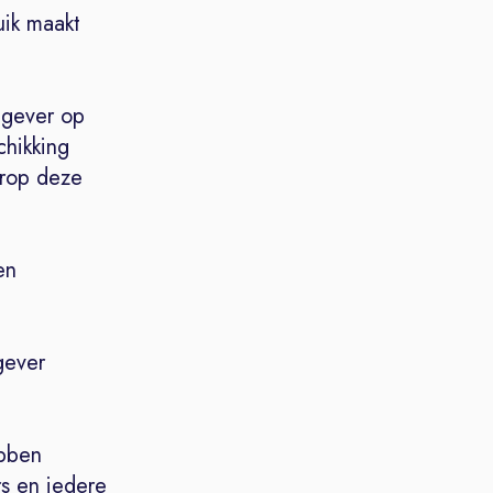
uik maakt
tgever op
chikking
arop deze
en
gever
ebben
s en iedere