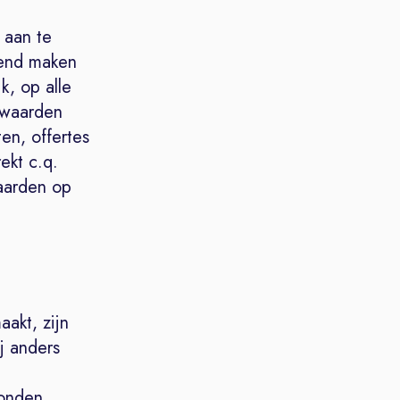
 aan te
kend maken
k, op alle
rwaarden
en, offertes
ekt c.q.
aarden op
aakt, zijn
j anders
bonden,