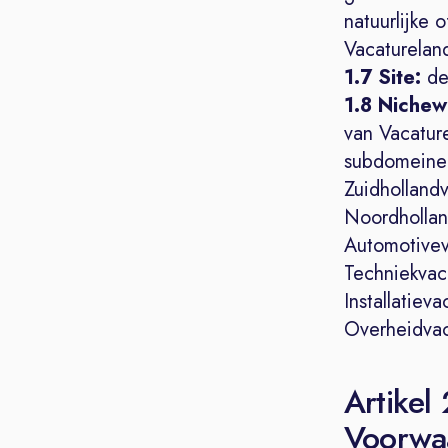
natuurlijke 
Vacaturelan
1.7 Site:
de
1.8 Nichew
van Vacatur
subdomeinen
Zuidhollandv
Noordhollan
Automotivev
Techniekvac.
Installatieva
Overheidvac.
Artikel
Voorwa