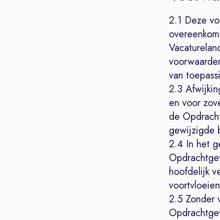
2.1 Deze vo
overeenkoms
Vacaturelan
voorwaarden
van toepassi
2.3 Afwijki
en voor zove
de Opdracht
gewijzigde 
2.4 In het 
Opdrachtgev
hoofdelijk 
voortvloeie
2.5 Zonder 
Opdrachtgeve