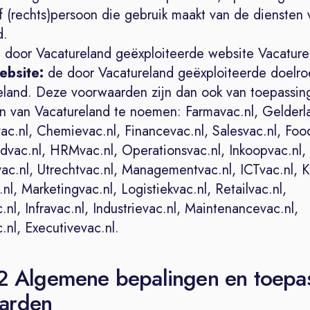
of (rechts)persoon die gebruik maakt van de diensten 
d.
 door Vacatureland geëxploiteerde website Vacature
ebsite:
de door Vacatureland geëxploiteerde doelr
eland. Deze voorwaarden zijn dan ook van toepassing
 van Vacatureland te noemen: Farmavac.nl, Gelderla
ac.nl, Chemievac.nl, Financevac.nl, Salesvac.nl, Foo
dvac.nl, HRMvac.nl, Operationsvac.nl, Inkoopvac.nl,
ac.nl, Utrechtvac.nl, Managementvac.nl, ICTvac.nl, 
nl, Marketingvac.nl, Logistiekvac.nl, Retailvac.nl,
c.nl, Infravac.nl, Industrievac.nl, Maintenancevac.nl,
nl, Executivevac.nl.
 2 Algemene bepalingen en toepa
arden