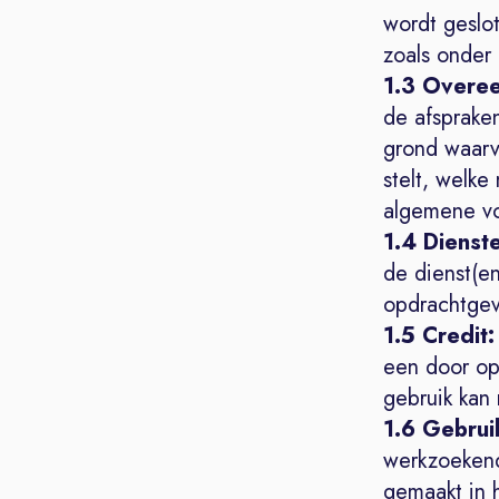
wordt geslo
zoals onder
1.3 Overe
de afsprake
grond waarv
stelt, welke
algemene vo
1.4 Dienst
de dienst(e
opdrachtgev
1.5 Credit:
een door op
gebruik kan
1.6 Gebrui
werkzoekend
gemaakt in 