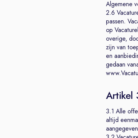
Algemene vo
2.6 Vacatur
passen. Vac
op Vacaturel
overige, do
zijn van to
en aanbiedin
gedaan vana
www.Vacatur
Artikel
3.1 Alle off
altijd eenma
aangegeven
3.2 Vacatur