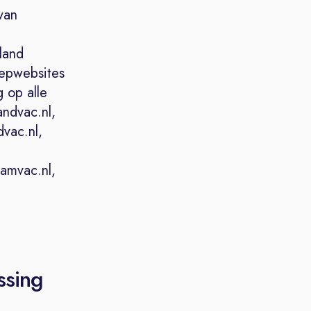
van
land
oepwebsites
 op alle
ndvac.nl,
dvac.nl,
Kamvac.nl,
ssing