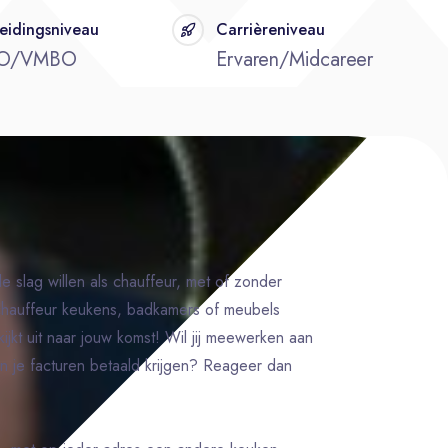
eidingsniveau
Carrièreniveau
O/VMBO
Ervaren/Midcareer
e slag willen als chauffeur, met of zonder
/chauffeur keukens, badkamers of meubels
ijkt uit naar jouw komst! Wil jij meewerken aan
 je facturen betaald krijgen? Reageer dan