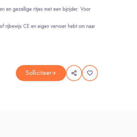
n en gezellige ritjes met een bijrijder. Voor
C of rijbewijs CE en eigen vervoer hebt om naar
n kijken we samen naar de mogelijkheden
ie
Solliciteer
gen? Neem contact op met Manon Vos- van Wijk