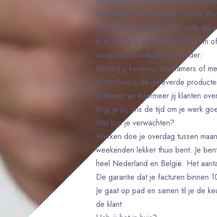
Als chauffeur kom je bij mensen thu
badkamer of meubelstuk. Lekker afw
zaken goed geregeld. En zelfs als ze
je bij ieder te bedenken probleem o
vanuit het hoofdkantoor. Verder:
Bezorg jij keukens, badkamers of meu
Controleer jij de geleverde produc
Adviseer en informeer jij klanten ove
Krijg je bij ons de tijd om je werk 
Wat kun je verwachten?
Werken doe je overdag tussen maand
weekenden lekker thuis bent. Je bent
heel Nederland en België. Het aant
De garantie dat je facturen binnen 
Je gaat op pad en samen til je de k
de klant