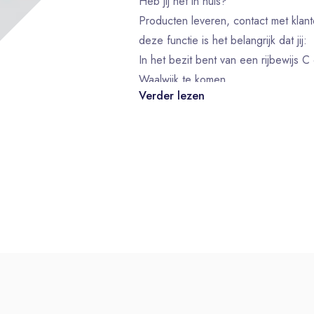
Heb jij het in huis?
Producten leveren, contact met klante
deze functie is het belangrijk dat jij:
In het bezit bent van een rijbewijs 
Waalwijk te komen
Verder lezen
In bezit bent van Code 95
Een eigen trekker hebt. Of niet, da
Fysiek fit bent met een goede condit
Goed Nederlands spreekt en schrijft
Zullen we kennismaken?
Solliciteer direct! Heb je nog vra
via +316 11 45 41 19.