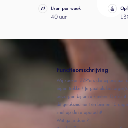
t
Uren per week
Opl
40 uur
LB
Functieomschrijving
Wij zoeken ZZP’ers die bij ons aan d
eigen trekker! Je gaat als bezorger
bezorgen bij onze klanten. De klant k
dit geluksmoment én binnen 10 dagen
snel op deze opdracht!
Wat ga je doen?