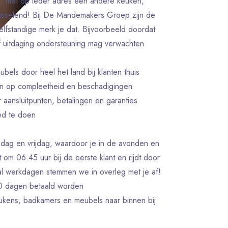
is, met op ieder adres een andere keuken,
isselend! Bij De Mandemakers Groep zijn de
lfstandige merk je dat. Bijvoorbeeld doordat
f uitdaging ondersteuning mag verwachten
bels door heel het land bij klanten thuis
ten op compleetheid en beschadigingen
r aansluitpunten, betalingen en garanties
goed te doen
ag en vrijdag, waardoor je in de avonden en
 om 06.45 uur bij de eerste klant en rijdt door
al werkdagen stemmen we in overleg met je af!
10 dagen betaald worden
eukens, badkamers en meubels naar binnen bij