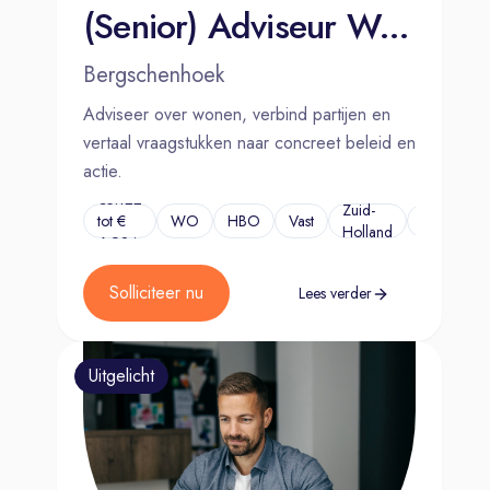
(Senior) Adviseur Wonen
Bergschenhoek
Adviseer over wonen, verbind partijen en
vertaal vraagstukken naar concreet beleid en
actie.
€5.122
Zuid-
tot €
WO
HBO
Vast
...
Holland
6.924
Solliciteer nu
Lees verder
Uitgelicht