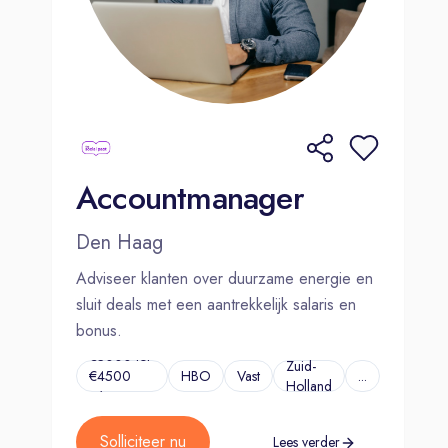
Accountmanager
Den Haag
Adviseer klanten over duurzame energie en
sluit deals met een aantrekkelijk salaris en
bonus.
€3000 tot
Zuid-
€4500
HBO
Vast
...
Holland
p/m
Solliciteer nu
Lees verder