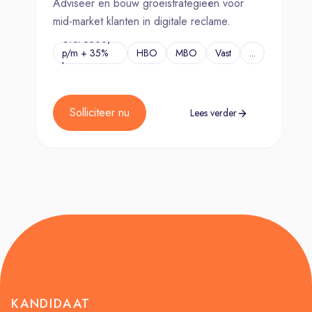
Adviseer en bouw groeistrategieën voor
mid-market klanten in digitale reclame.
€Tot 6500,-
p/m + 35%
HBO
MBO
Vast
...
bonus
Solliciteer nu
Lees verder
KANDIDAAT