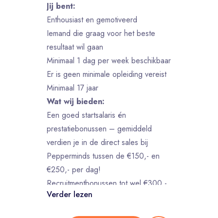
Jij bent:
Enthousiast en gemotiveerd
Iemand die graag voor het beste
resultaat wil gaan
Minimaal 1 dag per week beschikbaar
Er is geen minimale opleiding vereist
Minimaal 17 jaar
Wat wij bieden:
Een goed startsalaris én
prestatiebonussen – gemiddeld
verdien je in de direct sales bij
Pepperminds tussen de €150,- en
€250,- per dag!
Recruitmentbonussen tot wel €300,-
Verder lezen
per vriend die jij aanbrengt –
monetize your network! ;)