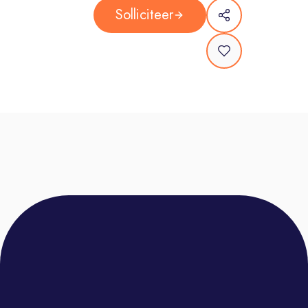
Opleiding- en trainingsprogramma’s
Solliciteer
van onze eigen PepperAcademy
De leukste feestjes, borrels en
evenementen – enjoy the ride!
Oneindige doorgroeimogelijkheden
– dare to grow!
Over ons:
Pepperminds is al dik 25 jaar proud
supporter of the next gen. Onze visie
is simpel: Pepperminds is de plek
waar je het beste uit jezelf leert
halen. We willen op een toffe manier
impact maken op jouw leven en je
uitdagen de wereld op te vreten!
Hoe? Door jou uit je comfort zone te
halen. Sales is our playground en