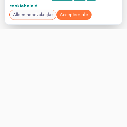
cookiebeleid
.
Alleen noodzakelijke
Accepteer alle
VACATURELAND
VACATURELAND
powered by
Inloggen voor Werkgevers
Vacatures
Niches