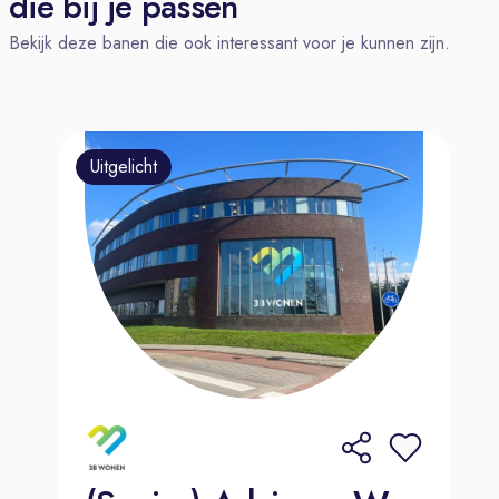
die bij je passen
autobranche, maar door trainingen en
Bekijk deze banen die ook interessant voor je kunnen zijn.
ondersteuning is hij nu uitgegroeid tot
een onmisbaar deel van het team.
Wat we van jou verwachten:
Een klantgerichte instelling en de
Uitgelicht
vaardigheid om mensen op hun
gemak te stellen.
Administratieve vaardigheden, je
houdt het overzicht en zorgt dat alles
soepel verloopt.
Flexibiliteit, want elke dag is anders
en soms moet je snel schakelen.
Wat kan je van ons verwachten?
Bij Amega kom je terecht in een
gezellig en informeel team waar