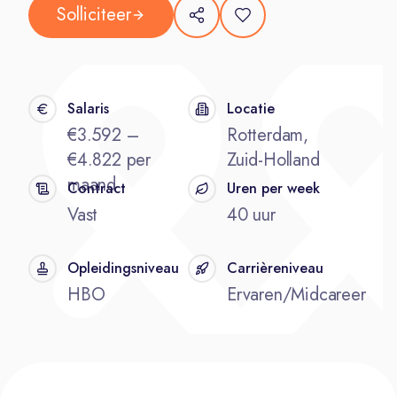
Solliciteer
Salaris
Locatie
€3.592 –
Rotterdam,
€4.822 per
Zuid-Holland
maand
Contract
Uren per week
Vast
40 uur
Opleidingsniveau
Carrièreniveau
HBO
Ervaren/Midcareer