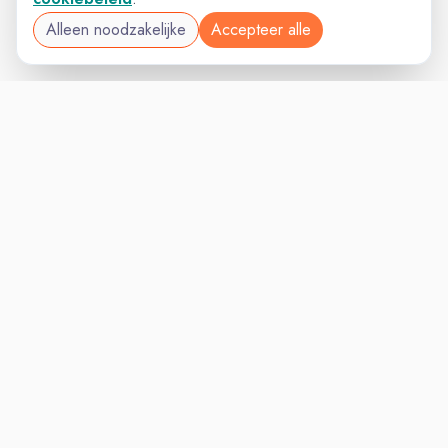
Alleen noodzakelijke
Accepteer alle
VACATURELAND
VACATURELAND
powered by
Inloggen voor Werkgevers
Vacatures
Niches
Werkgevers