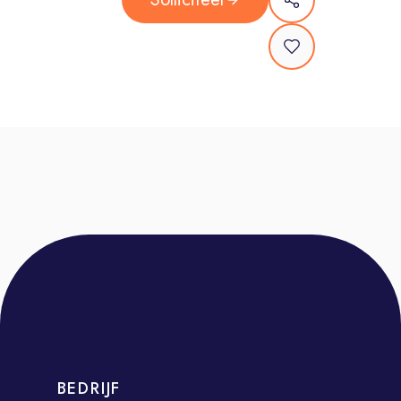
die ooit kind is geweest, weet: het
opgroeien zelf is ook niet altijd even
makkelijk.
Wij zijn er voor de ouders en
verzorgers die vragen hebben. En
voor de kinderen en jongeren die
een beetje steun kunnen gebruiken.
We zijn altijd dichtbij: tijdens de
zwangerschap, op het
consultatiebureau, in de klas en
daarbuiten, tot het moment dat ze 18
worden. Een gezonde en veilige
jeugd voor alle kinderen in
Rotterdam-Rijnmond: daar maken we
ons elke dag sterk voor.
BEDRIJF
Wat ga je doen?