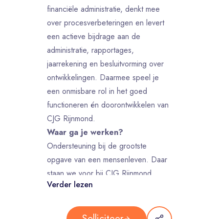
financiële administratie, denkt mee
over procesverbeteringen en levert
een actieve bijdrage aan de
administratie, rapportages,
jaarrekening en besluitvorming over
ontwikkelingen. Daarmee speel je
een onmisbare rol in het goed
functioneren én doorontwikkelen van
CJG Rijnmond.
Waar ga je werken?
Ondersteuning bij de grootste
opgave van een mensenleven. Daar
staan we voor bij CJG Rijnmond.
Verder lezen
Want opvoeden is een
verantwoordelijkheid die soms
overrompelend kan zijn. En iedereen
Solliciteer