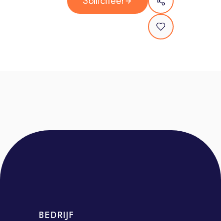
Solliciteer
Projecten rocken van A tot Z: Je
ondersteunt en voert
onderzoeksprojecten uit, van het
ontwikkelen van vragenlijsten en het
coördineren van datacollectie tot de
eerste data-analyses en rapportages.
Data tot leven brengen: Je spoort de
eerste trends en patronen op in
datasets en helpt mee om deze om
te zetten in heldere, impactvolle
presentaties voor onze klanten.
Slim plannen en organiseren: Je bent
goed in het organiseren van
projecten en vindt het leuk om een
onderzoek samen met je collega tot
BEDRIJF
in de puntjes te regelen. Je zorgt