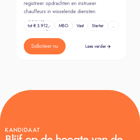
registreer opdrachten en instrueer
chauffeurs in wisselende diensten.
€ 3.048,-
tot € 3.912,-
MBO
Vast
Starter
...
per maand
Solliciteer nu
Lees verder
KANDIDAAT
Blijf op de hoogte van de