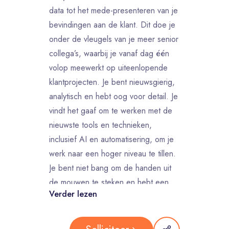
data tot het mede-presenteren van je
bevindingen aan de klant. Dit doe je
onder de vleugels van je meer senior
collega’s, waarbij je vanaf dag één
volop meewerkt op uiteenlopende
klantprojecten. Je bent nieuwsgierig,
analytisch en hebt oog voor detail. Je
vindt het gaaf om te werken met de
nieuwste tools en technieken,
inclusief AI en automatisering, om je
werk naar een hoger niveau te tillen.
Je bent niet bang om de handen uit
de mouwen te steken en hebt een
Verder lezen
drive om jezelf en het team continu te
blijven ontwikkelen.
Wat ga je doen?