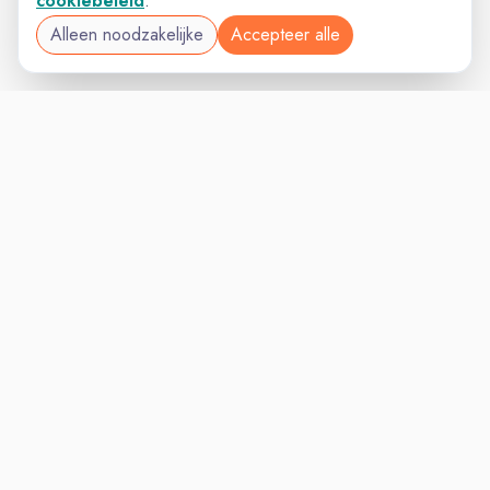
cookiebeleid
.
Alleen noodzakelijke
Accepteer alle
VACATURELAND
VACATURELAND
powered by
Inloggen voor Werkgevers
Vacatures
Niches