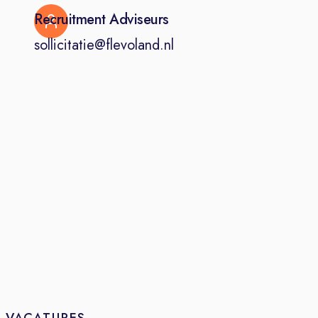
infrastructurele projecten, zoals de
Recruitment Adviseurs
reconstructie van een rijbaan of de
sollicitatie@flevoland.nl
ombouw van een kruispunt naar een
rotonde. Op basis van de scope en
de ontwerpuitgangspunten maak jij
een schetsontwerp, een voorlopig
ontwerp en/of verzorg je de
ontwerpen voor een variantenstudie.
Ook stel je een ontwerptoelichting
op. Daarna toets je de extern
opgestelde definitief ontwerp- en
bestekstekeningen. Je adviseert de
projectleider over technische
aspecten van het project en weet de
uitkomsten van onderzoeken en
berekeningen te duiden en te