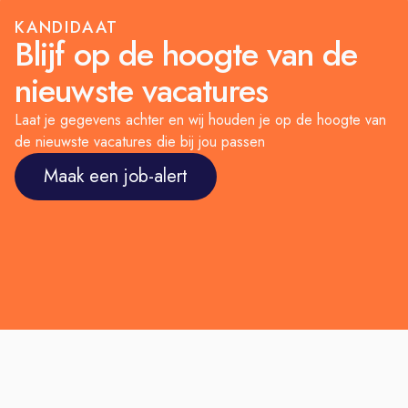
jouw advies duidelijk en overtuigend
KANDIDAAT
Blijf op de hoogte van de
over te brengen.
Je kunt goed plannen en procesmatig
nieuwste vacatures
werken, want je werkt altijd aan
meerdere projecten tegelijk.
Laat je gegevens achter en wij houden je op de hoogte van
de nieuwste vacatures die bij jou passen
Enthousiast geworden?
Reageer dan via
het
Maak een job-alert
sollicitatieformulier
op de
website en laat je gegevens achter.
Wil je eerst meer weten over deze
vacature, neem dan contact op met
één van de Recruitment Adviseurs via
sollicitatie@flevoland.nl
.