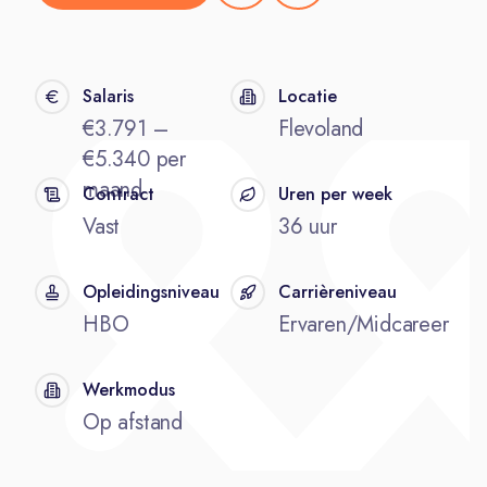
Salaris
Locatie
€3.791 –
Flevoland
€5.340 per
maand
Contract
Uren per week
Vast
36 uur
Opleidingsniveau
Carrièreniveau
HBO
Ervaren/Midcareer
Werkmodus
Op afstand