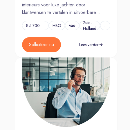
interieurs voor luxe jachten door
klantwensen te vertalen in uitvoerbare
oplossingen.
€4.000 en
Zuid-
€ 5.700
HBO
Vast
...
Holland
p/m
Solliciteer nu
Lees verder