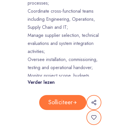
processes;
Coordinate cross-functional teams
including Engineering, Operations,
Supply Chain and IT;
Manage supplier selection, technical
evaluations and system integration
activities;
Oversee installation, commissioning,
testing and operational handover;
Monitor project scope, budgets,
Verder lezen
timelines and deliverables;
Drive continuous improvement in
warehouse automation and material
Solliciteer
handling processes.
What we are looking for:
Bachelor’s or Master’s degree in