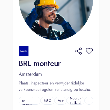
BRL monteur
Amsterdam
Plaats, inspecteer en verwijder tijdelijke
verkeersmaatregelen zelfstandig op locatie.
€2900,-
Noord-
en
MBO
Vast
...
Holland
€3500,-