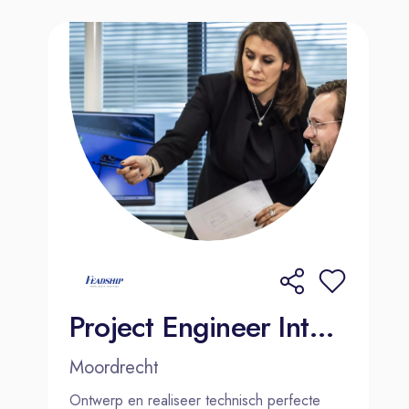
spirit within an international
organization.
Interested?
Are you passionate about warehouse
automation and smart factory
technologies? Apply now and help
shape the future of logistics and
intralogistics at MCO Health in
Almere.
Project Engineer Interieur | Moordrecht
Moordrecht
Ontwerp en realiseer technisch perfecte