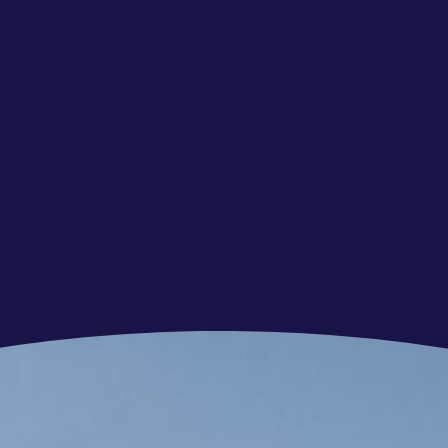
winstuitkering (conditioneel).
solide pensioenregeling via PME en een
voor aanvullende pakketten.
r kilometer, op basis van je woon-werkafstand.
ktijden, afgestemd in overleg met je
 personeelsvereniging die zorgt voor gezellige
 zomer-BBQ, sinterklaasfeest of pubquiz.
olop opleidingsmogelijkheden via de Feadship
ien.
t huis en deels op een van onze prachtige
aar de unieke sfeer van werken aan
Shipyard!