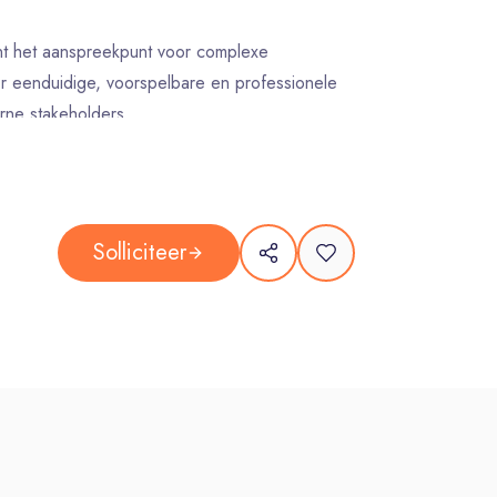
nt het aanspreekpunt voor complexe
or eenduidige, voorspelbare en professionele
rne stakeholders.
t risico’s in de keten en doet (on)gevraagd
 systemen te optimaliseren.
Solliciteer
et een passie voor techniek. Je kunt goed
tie ontleden en verbanden leggen om tot
rliest de kwaliteit nooit uit het oog.
chnische HBO-opleiding
.
hnische, commerciële organisatie.
ven
en het
coachen
van een team.
e industrie, ervaring in de
jachtbouw
is een