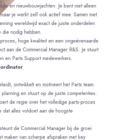
de en nieuwbouwjachten. Je bent niet alleen
 maar je werkt zelf ook actief mee. Samen met
anning wereldwijd exact de juiste onderdelen
e die nodig hebben.
d proces, hoge kwaliteit en een ongeëvenaarde
irect aan de Commercial Manager R&S. Je stuurt
en en Parts Support medewerkers.
oordinator
eleidt, ontwikkelt en motiveert het Parts team.
planning en stuurt op de juiste competenties.
voert de regie over het volledige parts-proces
 je dat alles voldoet aan de hoogste
rsteunt de Commercial Manager bij de groei
het maken van scherpe afspraken met key