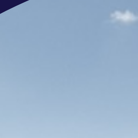
Hoe kom je bij ons aan boord?
Telefonische intake
Kennismakings-gesprek en even
Vervolggesprek motivatie en to
Aanbod
Nog meer interessante vacature
Wil jij meebouwen aan onze superja