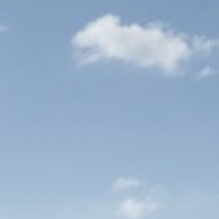
tueel rondleiding/ meelopen
ekomst
s waar jouw vakmanschap centraal staat
chten? Bekijk ook onze andere vacatures.