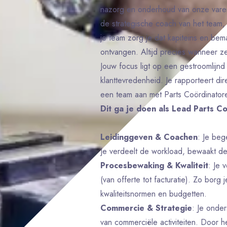
nazorg en onderhoud van onze varen
de strategische coach van het team,
je team zorg je dat kapiteins en bem
ontvangen. Altijd precies wanneer z
Jouw focus ligt op een gestroomlijn
klanttevredenheid. Je rapporteert d
een team aan met Parts Coördinator
Dit ga je doen als Lead Parts C
Leidinggeven & Coachen
: Je beg
Je verdeelt de workload, bewaakt de 
Procesbewaking & Kwaliteit
: Je 
(van offerte tot facturatie). Zo borg
kwaliteitsnormen en budgetten.
Commercie & Strategie
: Je onde
van commerciële activiteiten. Door 