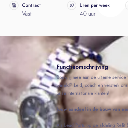
Contract
Uren per week
Vast
40 uur
Functieomschrijving
Bouw jij mee aan de ultieme service
wereld? Leid, coach en versterk ons
onze internationale klanten!
Jouw aandeel in de bouw van ee
Als Lead Parts op de afdeling Refit &