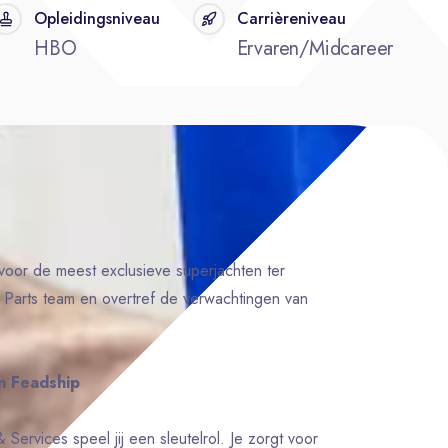
Opleidingsniveau
Carrièreniveau
HBO
Ervaren/Midcareer
 voor de meest exclusieve superjachten ter
 Parts team en overtref de verwachtingen van
n Feadship
 Services speel jij een sleutelrol. Je zorgt voor