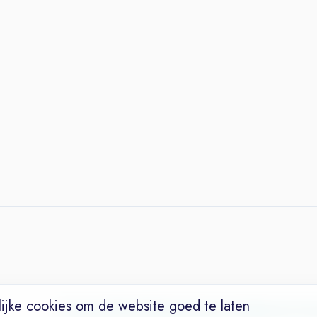
ijke cookies om de website goed te laten
Vacatures
Niches
Werkgevers
Over Ons
Maak een Suc