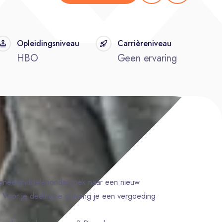
Opleidingsniveau
Carrièreniveau
HBO
Geen ervaring
eneesmiddelenonderzoek naar een nieuw
. Voor je deelname ontvang je een vergoeding