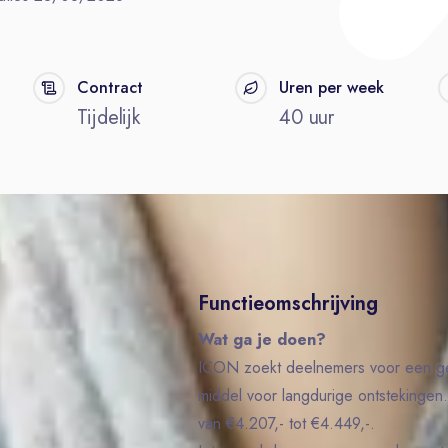
Contract
Uren per week
Tijdelijk
40 uur
Functieomschrijving
Wat ga je doen?
ICON zoekt deelnemers voor een g
middel voor langdurige ontstekingen
van €4.207,- tot €4.449,-.