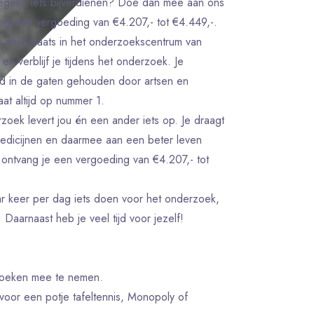
gelijk iets bijverdienen? Doe dan mee aan ons
g een vergoeding van €4.207,- tot €4.449,-.
ltijd plaats in het onderzoekscentrum van
n verblijf je tijdens het onderzoek. Je
ed in de gaten gehouden door artsen en
aat altijd op nummer 1.
k levert jou én een ander iets op. Je draagt
medicijnen en daarmee aan een beter leven
ontvang je een vergoeding van €4.207,- tot
r keer per dag iets doen voor het onderzoek,
Daarnaast heb je veel tijd voor jezelf!
eboeken mee te nemen.
oor een potje tafeltennis, Monopoly of