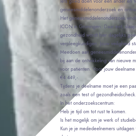
Iets goed doen voor een ander en te
geneesmiddelenonderzoek en ontvan
Het geneesmiddelenonderzoek vindt a
ICON in Groningen. Daar eet, slaap e
gezondheid wordt hier dagelijks go
verpleegkundigen. Jouw veiligheid st
Meedoen aan geneesmiddelenonderzoe
bij aan de ontwikkeling van nieuwe 
voor patiënten. Voor jouw deelname 
€4.449,-.
Tijdens je deelname moet je een paa
zoals een test of gezondheidscheck. 
In het onderzoekscentrum:
Heb je tijd om tot rust te komen.
Is het mogelijk om je werk of studi
Kun je je mededeelnemers uitdagen v