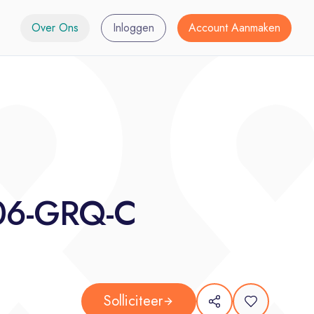
Over Ons
Inloggen
Account Aanmaken
06-GRQ-C
Solliciteer