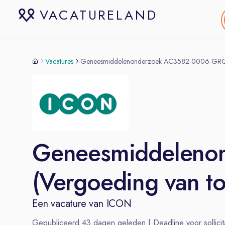
VACATURELAND
Vacatures
Geneesmiddelenonderzoek AC3582-0006-GRQ-C 
Geneesmiddeleno
(Vergoeding van to
Een vacature van
ICON
Gepubliceerd
43
dagen geleden | Deadline voor sollicit