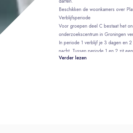
darten.
Beschikken de woonkamers over PlayS
Verblijfsperiode
Voor groepen deel C bestaat het ond
onderzoekscentrum in Groningen verbl
In periode 1 verblijf je 3 dagen en 2
nacht. Tussen periode 1 en 2 zit ee
Verder lezen
studiemedicatie thuis inneemt.
Tijdens deze 25 dagen zijn er ook 2
volgen nog 2 extra korte bezoeken. 
groepen kan worden besloten dat het
Het laatste nakeuringsbezoek vindt pl
onderzoekscentrum aan het einde va
Je dient alle genoemde data, voor de 
deel te kunnen nemen.
Wat wij bieden: