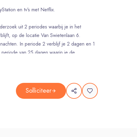
tation en tv’s met Netflix.
erzoek uit 2 periodes waarbij je in het
ijft, op de locatie Van Swietenlaan 6.
 nachten. In periode 2 verblijf je 2 dagen en 1
n periode van 25 dagen waarin je de
 korte bezoeken aan de kliniek. Na periode 2
Op basis van de resultaten van eerdere
 tweede korte bezoek niet zal plaatsvinden.
Solliciteer
aats 21 tot 24 dagen na je vertrek uit het
n periode 2.
groep die jij uitkiest, beschikbaar te zijn om