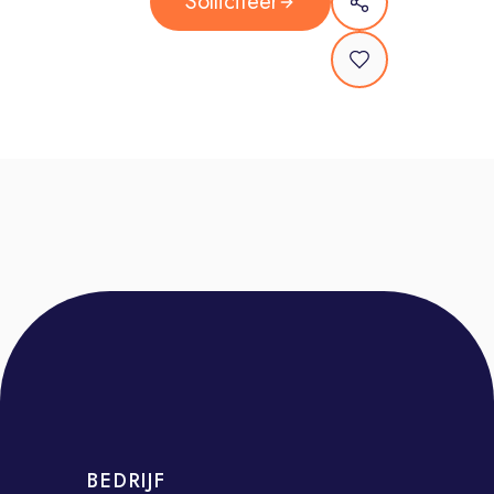
Solliciteer
overtreffen.
Campagneregie: Je behoudt het
overzicht over een gevarieerd
portfolio, bewaakt de strategische
consistentie en stuurt bij voor
maximaal resultaat.
Thought Leadership: Je fungeert als
dé interne en externe expert en deelt
proactief de nieuwste trends en best
practices om je omgeving te
inspireren tot innovatie.
Wie ben jij?
Jij bent een strategisch onderlegde
expert met een scherp commercieel
oog. Verder breng je mee:
BEDRIJF
2 tot 5 jaar werkervaring in een