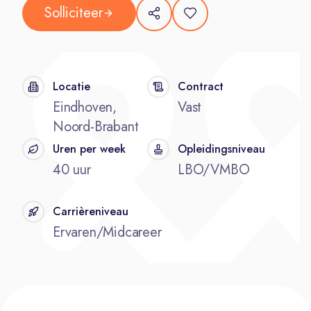
Solliciteer
Locatie
Contract
Eindhoven,
Vast
Noord-Brabant
Uren per week
Opleidingsniveau
40 uur
LBO/VMBO
Carrièreniveau
Ervaren/Midcareer