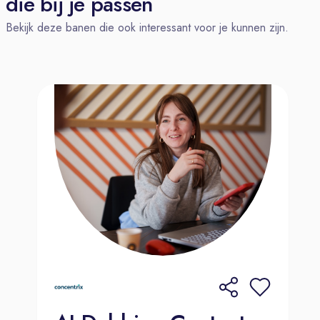
die bij je passen
Salaris & Flexibiliteit: Een
Bekijk deze banen die ook interessant voor je kunnen zijn.
marktconform salaris, de mogelijkheid
om (deels) thuis te werken, flexibele
werktijden en de optie om tijdelijk
vanuit een andere EU-locatie te
werken.
Uitstekende basis: 100%
reiskostenvergoeding, 8%
vakantiegeld en 26 vakantiedagen
(plus de optie om er 9 extra bij te
kopen).
Vergoedingen: €57,50 netto
telefoonvergoeding (BYOD) en €30
netto thuiswerkvergoeding (bij
fulltime) per maand.
Groei & Welzijn: Volop