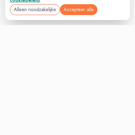
cookiebeleid
.
Alleen noodzakelijke
Accepteer alle
VACATURELAND
VACATURELAND
powered by
Inloggen voor Werkgevers
Vacatures
Niches