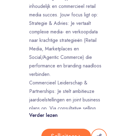
inhoudelijk en commercieel retail
media succes. Jouw focus ligt op:
Strategie & Advies: Je vertaalt
complexe media- en verkoopdata
naar krachtige strategieën (Retail
Media, Marketplaces en
Social/Agentic Commerce) die
performance en branding naadloos
verbinden.
Commercieel Leiderschap &
Partnerships: Je stelt ambitieuze
jaardoelstellingen en joint business
plans op. Via consultative selling
Verder lezen
ontwikkel en presenteer je
innovatieve voorstellen die de
verwachtingen van onze A-merken