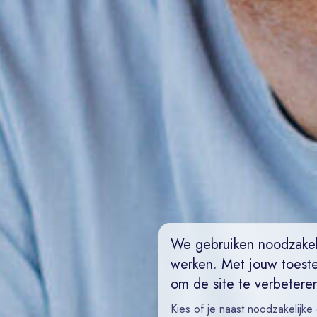
We gebruiken noodzakel
werken. Met jouw toest
om de site te verbetere
Kies of je naast noodzakelijke