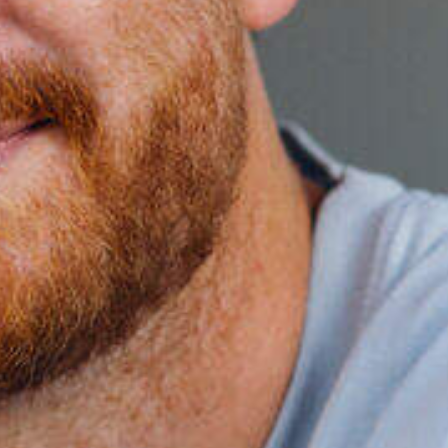
CV en b
vacature
sollicit
Upload je CV