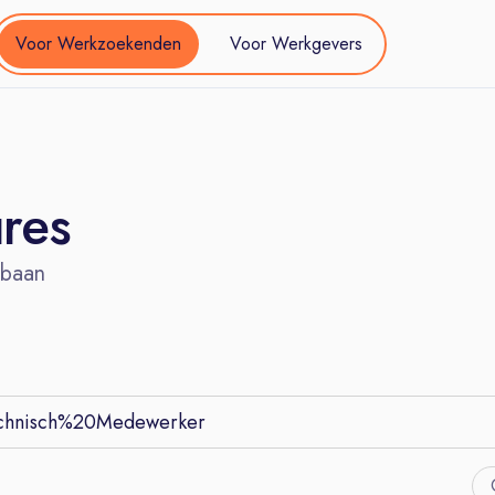
Voor Werkzoekenden
Voor Werkgevers
ures
 baan