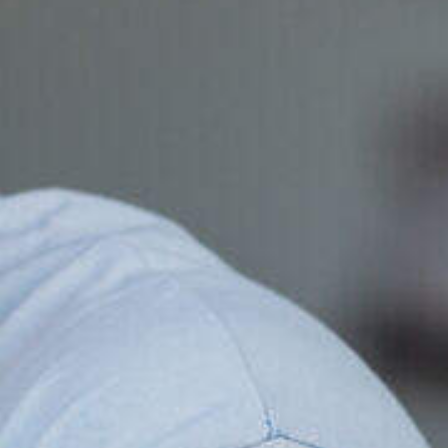
eheer al je
s, job-alerts en
aties op één plek.
Maak een succesvol CV