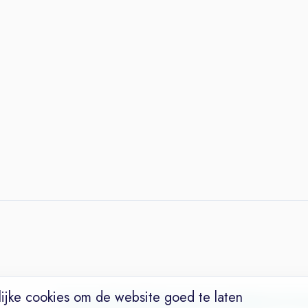
ijke cookies om de website goed te laten
Vacatures
Niches
Werkgevers
Over Ons
Maak een Suc